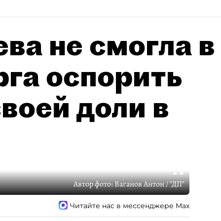
ва не смогла в
рга оспорить
воей доли в
Автор фото:
Ваганов Антон / "ДП"
Читайте нас в мессенджере Max