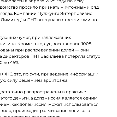
нобласти в апреле 2025 году по иску
едомство просило признать ничтожными ряд
 годах. Компании "Туджунга Энтерпрайзис
с Лимитед" и ПНТ выступали ответчиками по
сующих бумаг, принадлежавших
гина. Кроме того, суд восстановил 1008
рованы при распределении долей — они
та директоров ПНТ Васильева потеряла статус
0 до 45%.
 ФНС, это, по сути, приведение информации
ную силу решением арбитража.
достаточно распространены в практике.
 этого деньги, а допэмиссия является одним
риём, как допэмиссия. может использоваться
авило, происходит размывание доли кого-
е корпоративного контроля.