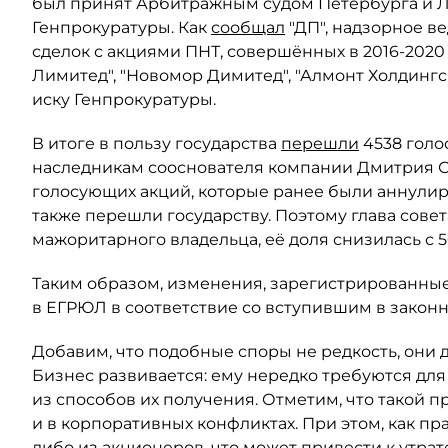
был принят Арбитражным судом Петербурга и Ле
Генпрокуратуры. Как
сообщал
"ДП", надзорное в
сделок с акциями ПНТ, совершённых в 2016-2020
Лимитед", "Новомор Димитед", "Алмонт Холдинг
иску Генпрокуратуры.
В итоге в пользу государства
перешли
4538 голо
наследникам сооснователя компании Дмитрия Ски
голосующих акций, которые ранее были аннули
также перешли государству. Поэтому глава сове
мажоритарного владельца, её доля снизилась с 5
Таким образом, изменения, зарегистрированные
в ЕГРЮЛ в соответствие со вступившим в закон
Добавим, что подобные споры не редкость, они 
Бизнес развивается: ему нередко требуются для
из способов их получения. Отметим, что такой п
и в корпоративных конфликтах. При этом, как пр
либо из акционеров, что может привести к утрат