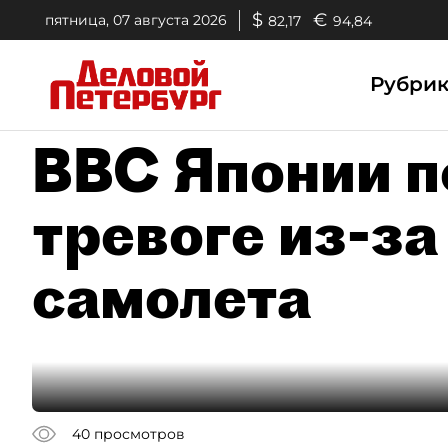
$
€
пятница, 07 августа 2026
82,17
94,84
Рубри
ВВС Японии п
тревоге из-за
самолета
40
просмотров