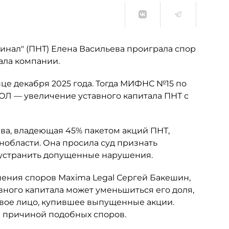
нал" (ПНТ) Елена Васильева проиграла спор
ала компании.
це декабря 2025 года. Тогда МИФНС №15 по
ЮЛ — увеличение уставного капитала ПНТ с
ьева, владеющая 45% пакетом акций ПНТ,
нобласти. Она просила суд признать
 устранить допущенные нарушения.
шения споров Maxima Legal Сергей Бакешин,
вного капитала может уменьшиться его доля,
овое лицо, купившее выпущенные акции.
ся причиной подобных споров.