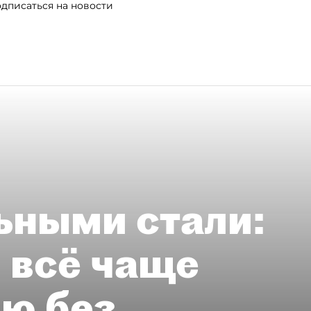
дписаться на новости
ьными стали:
 всё чаще
ию без