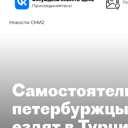
По
Присоединяйтесь!
Новости СМИ2
Самостоятел
петербуржцы
ездят в Турц