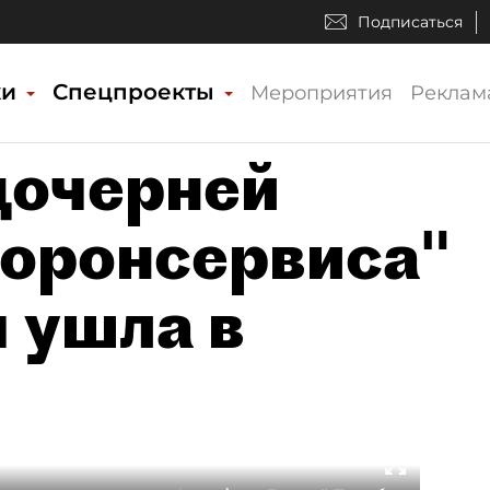
Подписаться
ки
Спецпроекты
Мероприятия
Реклам
дочерней
оронсервиса"
 ушла в