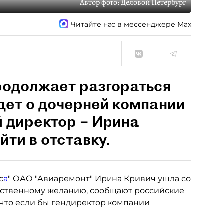
Автор фото:
Деловой Петербург
Читайте нас в мессенджере Max
родолжает разгораться
идет о дочерней компании
й директор – Ирина
ти в отставку.
с
а
" ОАО "Авиаремонт" Ирина Кривич ушла со
обственному желанию, сообщают российские
, что если бы гендиректор компании