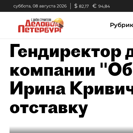
$
€
суббота, 08 августа 2026
82,17
94,84
Рубри
Гендиректор 
компании "Об
Ирина Кривич
отставку