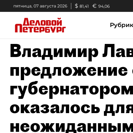
$
€
пятница, 07 августа 2026
81,41
94,06
Рубри
Владимир Лав
предложение 
губернатором
оказалось дл
неожиданны