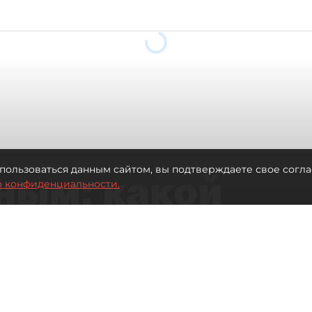
ным: какой
пользоваться данным сайтом, вы подтверждаете свое согла
о конфиденциальности.
дет возить
ых районов