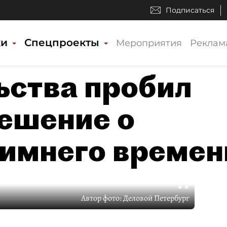
Подписаться
ки
Спецпроекты
Мероприятия
Реклам
ьства пробил
решение о
имнего времен
Автор фото:
Деловой Петербург