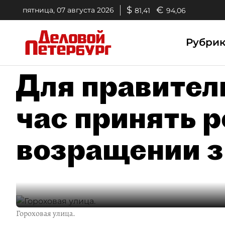
$
€
пятница, 07 августа 2026
81,41
94,06
Рубри
Для правител
час принять 
возращении з
Гороховая улица.