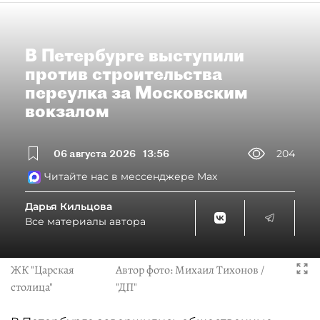
В Петербурге выступили
против строительства
переулка за Московским
вокзалом
06 августа 2026
13:56
204
Читайте нас в мессенджере Max
Дарья Кильцова
Все материалы автора
ЖК "Царская
Автор фото:
Михаил Тихонов /
столица"
"ДП"