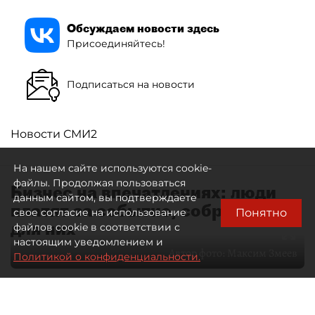
Обсуждаем новости здесь
Присоединяйтесь!
Подписаться на новости
Новости СМИ2
На нашем сайте используются cookie-
файлы. Продолжая пользоваться
Бизнес на впечатлениях: люди
данным сайтом, вы подтверждаете
платят за событие, собранное
Понятно
свое согласие на использование
для них
файлов cookie в соответствии с
настоящим уведомлением и
Автор фото:
Максим Змеев
Политикой о конфиденциальности.
04 августа 2026
15:51
4392
Читайте нас в мессенджере Max