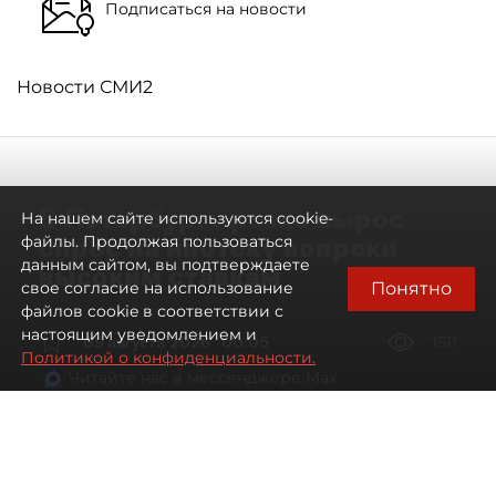
Подписаться на новости
Новости СМИ2
В Петербурге резко вырос
На нашем сайте используются cookie-
спрос на ипотеку вопреки
файлы. Продолжая пользоваться
данным сайтом, вы подтверждаете
высоким ставкам
Понятно
свое согласие на использование
файлов cookie в соответствии с
настоящим уведомлением и
09 августа 2026
00:05
1511
Политикой о конфиденциальности.
Читайте нас в мессенджере Max
Евгений Петров
Все материалы автора