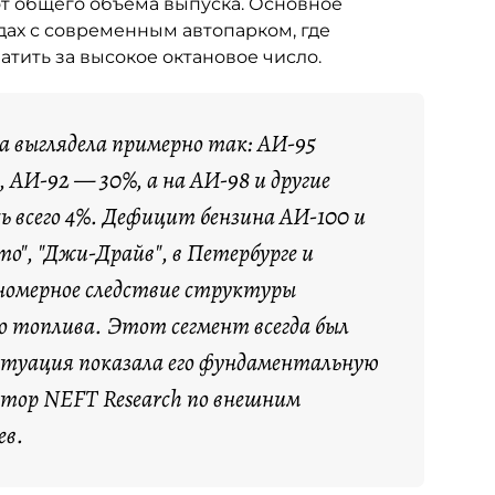
от общего объёма выпуска. Основное
ах с современным автопарком, где
тить за высокое октановое число.
са выглядела примерно так: АИ-95
 АИ-92 — 30%, а на АИ-98 и другие
ь всего 4%. Дефицит бензина АИ-100 и
о", "Джи-Драйв", в Петербурге и
номерное следствие структуры
о топлива. Этот сегмент всегда был
итуация показала его фундаментальную
ктор NEFT Research по внешним
ев.