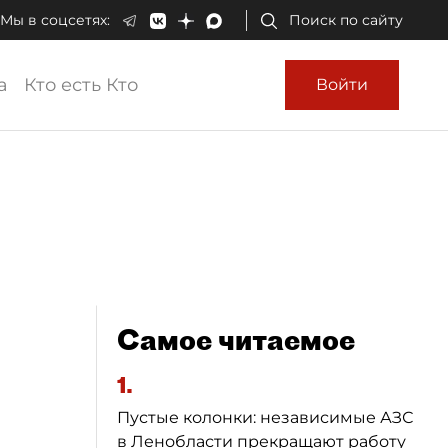
Мы в соцсетях:
Поиск по сайту
а
Кто есть Кто
Войти
Самое читаемое
1.
Пустые колонки: независимые АЗС
в Ленобласти прекращают работу