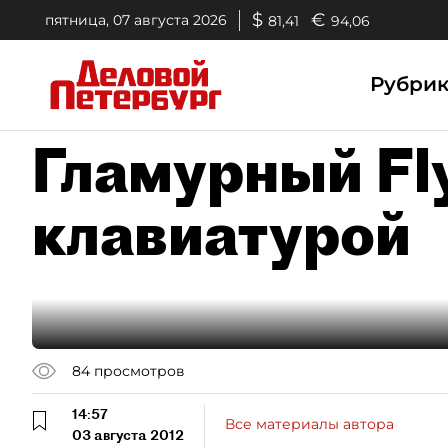
$
€
пятница, 07 августа 2026
81,41
94,06
Рубри
Гламурный Fl
клавиатурой
84
просмотров
14:57
Все материалы автора
03 августа 2012