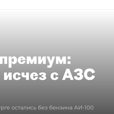
премиум:
 исчез с АЗС
рге остались без бензина АИ-100