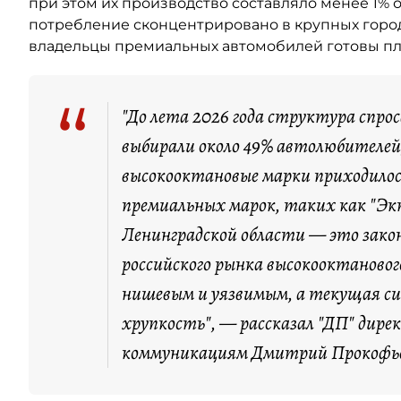
при этом их производство составляло менее 1% 
потребление сконцентрировано в крупных город
владельцы премиальных автомобилей готовы пла
“
"До лета 2026 года структура спро
выбирали около 49% автолюбителей,
высокооктановые марки приходилос
премиальных марок, таких как "Экт
Ленинградской области — это зако
российского рынка высокооктановог
нишевым и уязвимым, а текущая с
хрупкость", — рассказал "ДП" дире
коммуникациям Дмитрий Прокофь