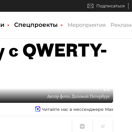
Подписаться
ки
Спецпроекты
Мероприятия
Реклам
y с QWERTY-
Автор фото:
Деловой Петербург
Читайте нас в мессенджере Max