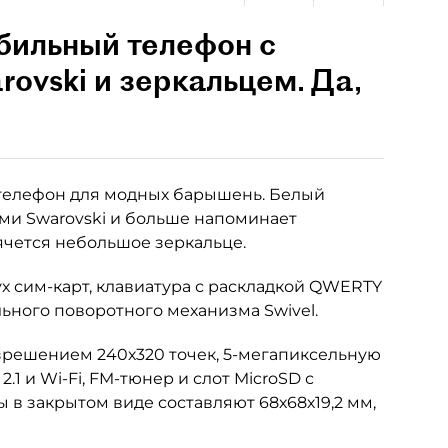
бильный телефон с
ovski и зеркальцем. Да,
 телефон для модных барышень. Белый
ми Swarovski и больше напоминает
рячется небольшое зеркальце.
х сим-карт, клавиатура с раскладкой QWERTY
ьного поворотного механизма Swivel.
зрешением 240х320 точек, 5-мегапиксельную
.1 и Wi-Fi, FM-тюнер и слот MicroSD с
 в закрытом виде составляют 68х68х19,2 мм,