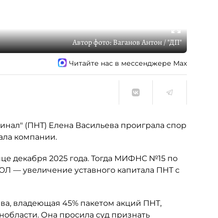
Автор фото:
Ваганов Антон / "ДП"
Читайте нас в мессенджере Max
нал" (ПНТ) Елена Васильева проиграла спор
ала компании.
це декабря 2025 года. Тогда МИФНС №15 по
ЮЛ — увеличение уставного капитала ПНТ с
ьева, владеющая 45% пакетом акций ПНТ,
нобласти. Она просила суд признать