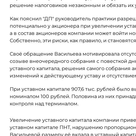
решение налоговиков незаконным и обязать их
Как пояснил "ДП" руководитель практики разре
потенциально у акционера при увеличении уста
а в состав акционеров компании может войти н
Собственно, эти риски, как правило, и становят
Своё обращение Васильева мотивировала отсут
созыве внеочередного собрания с повесткой дн
уставного капитала, решения самого собрания а
изменений к действующему уставу и отсутствием
При уставном капитале 907,6 тыс. рублей было
номиналом 100 рублей. Половина из них принадл
контроля над терминалом.
Увеличение уставного капитала компании прив
уставном капитале ПНТ, нарушению пропорцион
Васильевой размеру её вклада в уставный капит