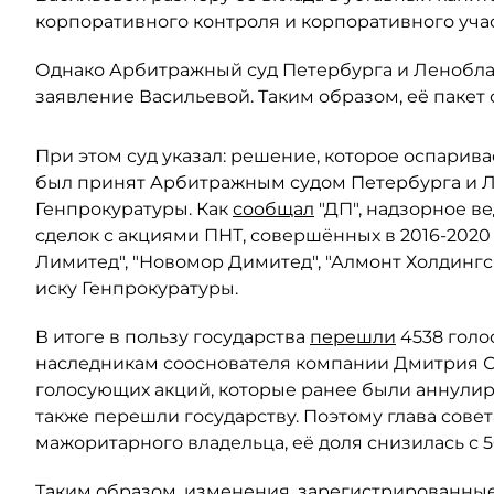
корпоративного контроля и корпоративного учас
Однако Арбитражный суд Петербурга и Леноблас
заявление Васильевой. Таким образом, её пакет 
При этом суд указал: решение, которое оспарива
был принят Арбитражным судом Петербурга и Ле
Генпрокуратуры. Как
сообщал
"ДП", надзорное в
сделок с акциями ПНТ, совершённых в 2016-2020
Лимитед", "Новомор Димитед", "Алмонт Холдинг
иску Генпрокуратуры.
В итоге в пользу государства
перешли
4538 голо
наследникам сооснователя компании Дмитрия Ски
голосующих акций, которые ранее были аннули
также перешли государству. Поэтому глава сове
мажоритарного владельца, её доля снизилась с 5
Таким образом, изменения, зарегистрированные