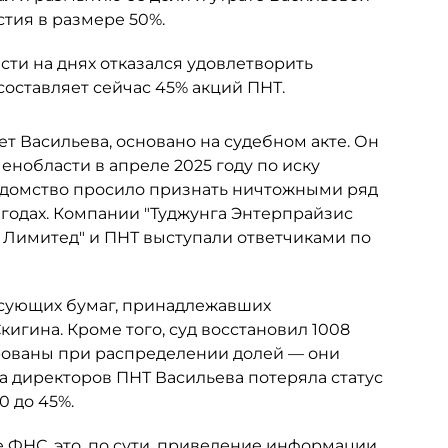
тия в размере 50%.
ти на днях отказался удовлетворить
составляет сейчас 45% акций ПНТ.
ет Васильева, основано на судебном акте. Он
нобласти в апреле 2025 году по иску
едомство просило признать ничтожными ряд
 годах. Компании "Туджунга Энтерпрайзис
с Лимитед" и ПНТ выступали ответчиками по
сующих бумаг, принадлежавших
гина. Кроме того, суд восстановил 1008
рованы при распределении долей — они
та директоров ПНТ Васильева потеряла статус
0 до 45%.
 ФНС, это, по сути, приведение информации