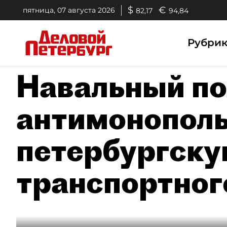
$
€
пятница, 07 августа 2026
82,17
94,84
Рубри
Навальный по
антимонополь
петербургск
транспортног