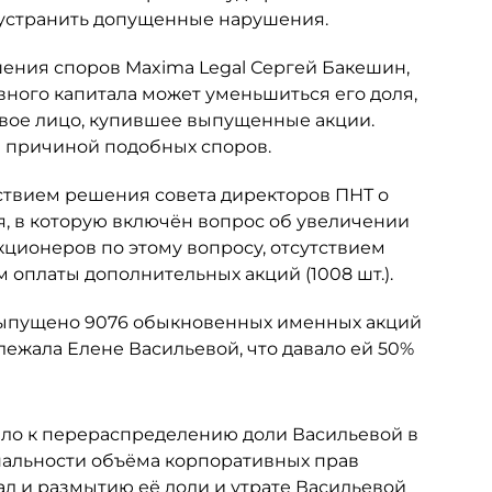
 устранить допущенные нарушения.
шения споров Maxima Legal Сергей Бакешин,
вного капитала может уменьшиться его доля,
овое лицо, купившее выпущенные акции.
ся причиной подобных споров.
ствием решения совета директоров ПНТ о
я, в которую включён вопрос об увеличении
кционеров по этому вопросу, отсутствием
 оплаты дополнительных акций (1008 шт.).
 выпущено 9076 обыкновенных именных акций
ежала Елене Васильевой, что давало ей 50%
ело к перераспределению доли Васильевой в
альности объёма корпоративных прав
ал и размытию её доли и утрате Васильевой