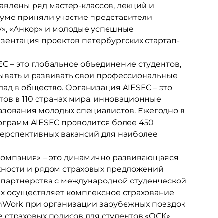
авлены ряд мастер-классов, лекций и
руме приняли участие представители
ey», «Анкор» и молодые успешные
зентация проектов петербургских стартап-
C – это глобальное объединение студентов,
ывать и развивать свои профессиональные
ад в общество. Организация AIESEC – это
тов в 110 странах мира, инновационные
зования молодых специалистов. Ежегодно в
ограмм AIESEC проводится более 450
перспективных вакансий для наиболее
компания» – это динамично развивающаяся
жности и рядом страховых предложений
 партнерства с международной студенческой
ях осуществляет комплексное страхование
InWork при организации зарубежных поездок
 страховых полисов для студентов «ОСК»