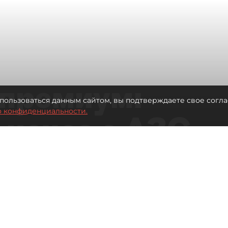
премиум:
пользоваться данным сайтом, вы подтверждаете свое согла
о конфиденциальности.
 исчез с АЗС
рге остались без бензина АИ-100
Читайте нас в мессенджере Max