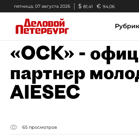
$
€
пятница, 07 августа 2026
81,41
94,06
Рубри
«ОСК» - офи
партнер моло
AIESEC
65
просмотров