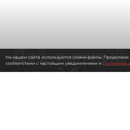
Дефицитный 
На нашем сайте используются cookie-файлы. Продолжая 
соответствии с настоящим уведомлением и
Политикой 
сотый бензин
в Петербурге
Автозаправочные станции в Петербу
496
просмотров