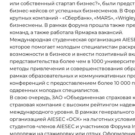
или собственный стартап бизнес?», были предст
бизнес-кейсов от успешных бизнесменов. В Фо
крупных компаний - «Сбербанк», «MARS», «Wrigl
бизнесмены. В рамках форума прошла также пре
команд, а также работала Ярмарка вакансий.
Международная студенческая организация AIESE
которое помогает молодым специалистам раскр
возможности в бизнесе и внести позитивный вкл
представительства более чем в 1000 университе
методы привлечения и совершенствования обра
рамках образовательных и коммуникативных пр
конференций с предоставлением более 10 000 
одаренных молодых специалистов.
В свою очередь, ЗАО «Объединенная страховая 
страховая компания с высоким рейтингом наде
международного уровня. В рамках генерального
организацией AIESEC «ОСК» на льготных услови
студентов-членов AIESEC и участников Форума 
молодежи на стажировку или отдых. Оформление