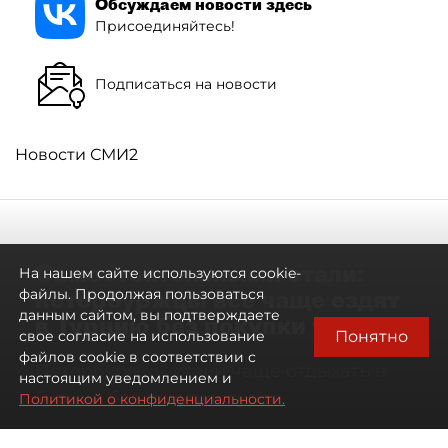
Обсуждаем новости здесь
Присоединяйтесь!
Подписаться на новости
Новости СМИ2
Самостоятельными стали:
На нашем сайте используются cookie-
петербуржцы всё чаще ездят
файлы. Продолжая пользоваться
данным сайтом, вы подтверждаете
в Турцию без покупки туров
Понятно
свое согласие на использование
файлов cookie в соответствии с
Петербуржцы стали чаще отдыхать в
настоящим уведомлением и
Турции без покупки туров
Политикой о конфиденциальности.