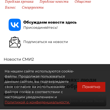
Городская хроника
Городские новости
Общество
Бизнес
Спецпроекты
Обсуждаем новости здесь
Присоединяйтесь!
Подписаться на новости
Новости СМИ2
На нашем сайте используются cookie-
файлы. Продолжая пользоваться
Бизнес на впечатлениях: люди
данным сайтом, вы подтверждаете
платят за событие, собранное
Понятно
свое согласие на использование
для них
файлов cookie в соответствии с
настоящим уведомлением и
Автор фото:
Максим Змеев
Политикой о конфиденциальности.