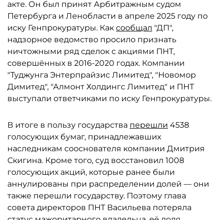
акте. Он был принят Арбитражным судом
Петербурга и Ленобласти в апреле 2025 году по
иску Генпрокуратуры. Как
сообщал
"ДП",
надзорное ведомство просило признать
ничтожными ряд сделок с акциями ПНТ,
совершённых в 2016-2020 годах. Компании
"Туджунга Энтерпрайзис Лимитед", "Новомор
Димитед", "Алмонт Холдингс Лимитед" и ПНТ
выступали ответчиками по иску Генпрокуратуры.
В итоге в пользу государства
перешли
4538
голосующих бумаг, принадлежавших
наследникам сооснователя компании Дмитрия
Скигина. Кроме того, суд восстановил 1008
голосующих акций, которые ранее были
аннулированы при распределении долей — они
также перешли государству. Поэтому глава
совета директоров ПНТ Васильева потеряла
статус мажоритарного владельца, её доля