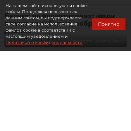
На нашем сайте используются cookie-
файлы. Продолжая пользоваться
Бизнес на впечатлениях: люди
данным сайтом, вы подтверждаете
платят за событие, собранное
Понятно
свое согласие на использование
для них
файлов cookie в соответствии с
настоящим уведомлением и
Автор фото:
Максим Змеев
Политикой о конфиденциальности.
04 августа 2026
15:51
3107
Читайте нас в мессенджере Max
dp.ru
Все материалы автора
Летний календарь событий
обогатился во многих регионах.
Сегмент сегодня привлекателен как
для культурных институтов, так и для
бизнеса из "непрофильных" сфер.