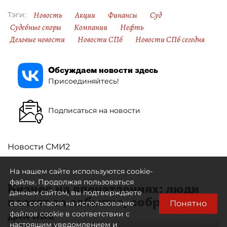
Новость
Акции
Финансы
Суд
Тэги:
Судебные споры
Компании
Нефть
Деловые новости
Новости СПб
Новости СПб сегодня
Обсуждаем новости здесь
Присоединяйтесь!
Подписаться на новости
Новости СМИ2
На нашем сайте используются cookie-
файлы. Продолжая пользоваться
Бизнес на впечатлениях: люди
данным сайтом, вы подтверждаете
платят за событие, собранное
Понятно
свое согласие на использование
для них
файлов cookie в соответствии с
настоящим уведомлением и