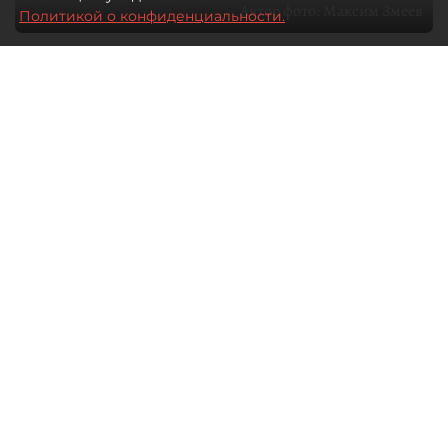
Автор фото:
Максим Змеев
Политикой о конфиденциальности.
04 августа 2026
15:51
2335
Читайте нас в мессенджере Max
dp.ru
Все материалы автора
Летний календарь событий
обогатился во многих регионах.
Сегмент сегодня привлекателен как
для культурных институтов, так и для
бизнеса из "непрофильных" сфер.
Каким должен быть современный
фестиваль, чтобы оставаться
востребованным в условиях высокой
конкуренции, а также почему зритель
стал требовательнее и как