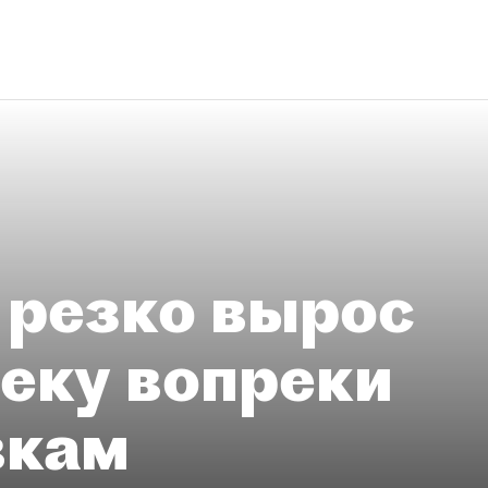
 резко вырос
теку вопреки
вкам