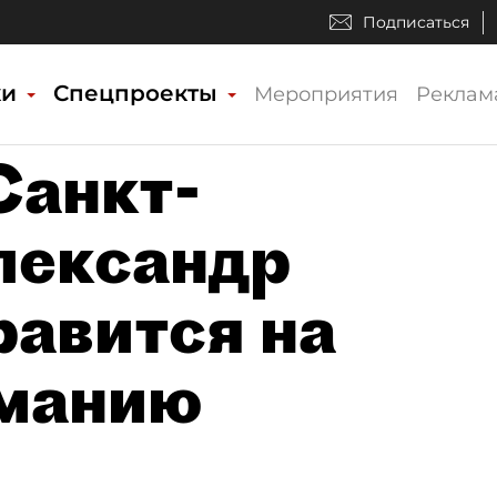
Подписаться
ки
Спецпроекты
Мероприятия
Реклам
Санкт-
лександр
равится на
рманию