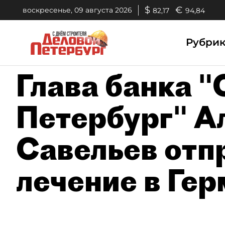
$
€
воскресенье, 09 августа 2026
82,17
94,84
Рубри
Глава банка "
Петербург" А
Савельев отп
лечение в Ге