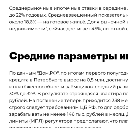
Среднерыночные ипотечные ставки в середине ле
до 22% годовых. Средневзвешенный показатель н
около 18,6% — на готовое жильё. Доля рыночной 
недвижимости", сейчас достигает 45%, льготной
Средние параметры и
По данным "
Дом.РФ
", по итогам первого полуго
кредита в Петербурге вырос на 0,5 млн, достигн
к платёжеспособности заёмщиков: средний разм
30% до 32%. В результате строящаяся квартира п
рублей. На погашение теперь приходится 338 мес
строго следует требованиям ЦБ РФ, то для одо
зарабатывать не менее 146 тыс. рублей в меся
лимиты (МПЛ) регулятора предполагают, что пл
половину от среднемесячного дохода.