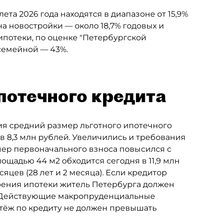
та 2026 года находятся в диапазоне от 15,9%
а новостройки — около 18,7% годовых и
ипотеки, по оценке "Петербургской
 семейной — 43%.
потечного кредита
дия средний размер льготного ипотечного
ув 8,3 млн рублей. Увеличились и требования
ер первоначального взноса повысился с
лощадью 44 м2 обходится сегодня в 11,9 млн
яцев (28 лет и 2 месяца). Если кредитор
брения ипотеки житель Петербурга должен
ц. Действующие макропруденциальные
атёж по кредиту не должен превышать