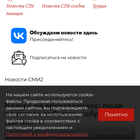
Новости СПб
Новости СПб сегодня
Турция
Авиация
Обсуждаем новости здесь
Присоединяйтесь!
Подписаться на новости
Новости СМИ2
На нашем сайте используются cookie-
файлы. Продолжая пользоваться
Бизнес на впечатлениях: люди
данным сайтом, вы подтверждаете
платят за событие, собранное
Понятно
свое согласие на использование
для них
файлов cookie в соответствии с
настоящим уведомлением и
Автор фото:
Максим Змеев
Политикой о конфиденциальности.