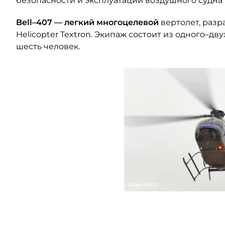
безопасности и эксплуатации воздушного судна"
Bell–407 — легкий многоцелевой
вертолет, раз
Helicopter Textron. Экипаж состоит из одного–д
шесть человек.