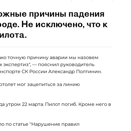
ожные причины падения
де. Не исключено, что к
илота.
нако точную причину аварии мы назовем
 экспертиз", — пояснил руководитель
нспорте СК России Александр Полтинин.
ртолет мог зацепиться за линию
 утром 22 марта. Пилот погиб. Кроме него в
ло по статье "Нарушение правил