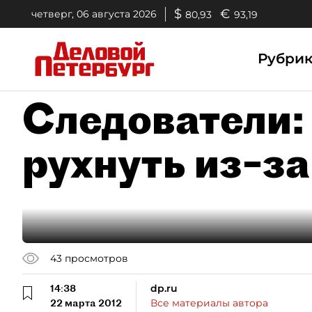
$
€
четверг, 06 августа 2026
80,93
93,19
Рубри
Следователи:
рухнуть из–з
43
просмотров
14:38
dp.ru
22 марта 2012
Все материалы автора