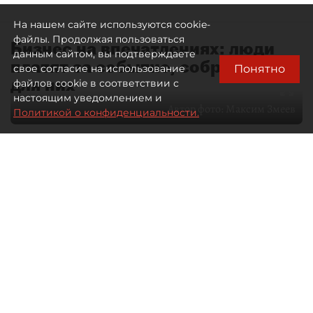
На нашем сайте используются cookie-
файлы. Продолжая пользоваться
Бизнес на впечатлениях: люди
данным сайтом, вы подтверждаете
платят за событие, собранное
Понятно
свое согласие на использование
для них
файлов cookie в соответствии с
настоящим уведомлением и
Автор фото:
Максим Змеев
Политикой о конфиденциальности.
04 августа 2026
15:51
1295
Читайте нас в мессенджере Max
dp.ru
Все материалы автора
Летний календарь событий
обогатился во многих регионах.
Сегмент сегодня привлекателен как
для культурных институтов, так и для