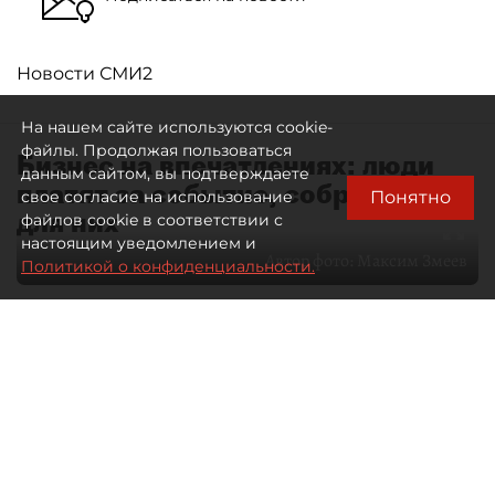
Новости СМИ2
На нашем сайте используются cookie-
файлы. Продолжая пользоваться
Бизнес на впечатлениях: люди
данным сайтом, вы подтверждаете
платят за событие, собранное
Понятно
свое согласие на использование
для них
файлов cookie в соответствии с
настоящим уведомлением и
Автор фото:
Максим Змеев
Политикой о конфиденциальности.
04 августа 2026
15:51
3305
Читайте нас в мессенджере Max
dp.ru
Все материалы автора
Летний календарь событий