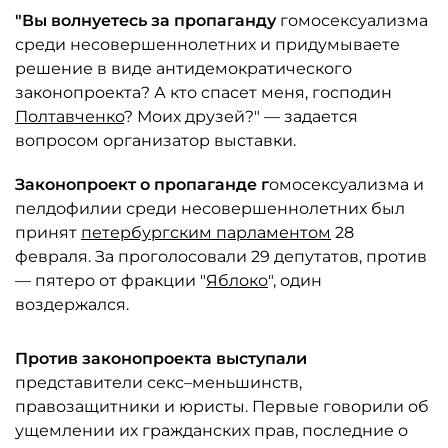
"Вы волнуетесь за пропаганду
гомосексуализма
среди несовершеннолетних и придумываете
решение в виде антидемократического
законопроекта? А кто спасет меня, господин
Полтавченко
? Моих друзей?" — задается
вопросом организатор выставки.
Законопроект о пропаганде г
омосексуализма и
пелдофилии среди несовершеннолетних был
принят
петербургским парламентом
28
февраля. За проголосовали 29 депутатов, против
— пятеро от фракции "
Яблоко
", один
воздержался.
Против законопроекта выступали
представители секс–меньшинств,
правозащитники и юристы. Первые говорили об
ущемлении их гражданских прав, последние о