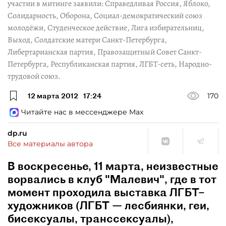
участии в митинге заявили: Справедливая Россия, Яблоко,
Солидарность, Оборона, Социал-демократический союз
молодёжи, Студенческое действие, Лига избирательниц,
Выход, Солдатские матери Санкт-Петербурга,
Либертарианская партия, Правозащитный Совет Санкт-
Петербурга, Республиканская партия, ЛГБТ-сеть, Народно-
трудовой союз.
12 марта 2012
17:24
170
Читайте нас в мессенджере Max
dp.ru
Все материалы автора
В воскресенье, 11 марта, неизвестные
ворвались в клуб "Малевич", где в тот
момент проходила выставка ЛГБТ–
художников (ЛГБТ — лесбиянки, геи,
бисексуалы, транссексуалы),