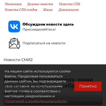
Экономика
Деловые новости
Новости СПб
Новости СПб сегодня
Жилье
Девелопмент
Обсуждаем новости здесь
Присоединяйтесь!
Подписаться на новости
Новости СМИ2
На нашем сайте используются cookie-
файлы. Продолжая пользоваться
Бизнес на впечатлениях: люди
данным сайтом, вы подтверждаете
платят за событие, собранное
Понятно
свое согласие на использование
для них
файлов cookie в соответствии с
настоящим уведомлением и
Автор фото:
Максим Змеев
Политикой о конфиденциальности.