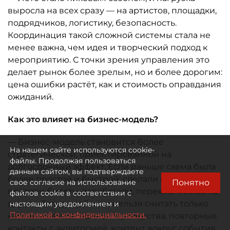
выросла на всех сразу — на артистов, площадки,
подрядчиков, логистику, безопасность.
Координация такой сложной системы стала не
менее важна, чем идея и творческий подход к
мероприятию. С точки зрения управления это
делает рынок более зрелым, но и более дорогим:
цена ошибки растёт, как и стоимость оправдания
ожиданий.
Как это влияет на бизнес-модель?
— Бизнес-модель становится более
На нашем сайте используются cookie-
стратегической, ориентированной на
файлы. Продолжая пользоваться
долгосрочный эффект. Если раньше схема была
данным сайтом, вы подтверждаете
более простой и быстрой: сделали событие и
Понятно
свое согласие на использование
продали билеты, заработали, переключились на
файлов cookie в соответствии с
другое. Теперь событие нельзя считать только
настоящим уведомлением и
Политикой о конфиденциальности.
кассой на входе: важны партнёрства, повторные
контакты с аудиторией, контент вокруг события