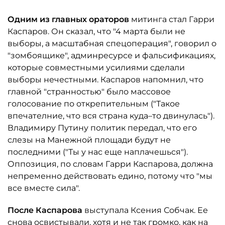
Одним из главных ораторов
митинга стал Гарри
Каспаров. Он сказал, что "4 марта были не
выборы, а масштабная спецоперация", говорил о
"зомбоящике", админресурсе и фальсификациях,
которые совместными усилиями сделали
выборы нечестными. Каспаров напомнил, что
главной "странностью" было массовое
голосование по открепительным ("Такое
впечателние, что вся страна куда–то двинулась").
Владимиру Путину политик передал, что его
слезы на Манежной площади будут не
последними ("Ты у нас еще наплачешься").
Оппозиция, по словам Гарри Каспарова, должна
непременно действовать едино, потому что "мы
все вместе сила".
После Каспарова
выступала Ксения Собчак. Ее
снова освистывали, хотя и не так громко, как на