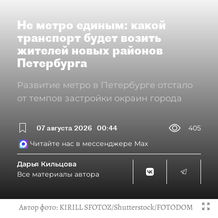
Не метро единым: какой
транспорт будет возить
жителей новых районов
Петербурга
Развитие метро в Петербурге отстало
от темпов застройки окраин города
07 августа 2026
00:44
405
Читайте нас в мессенджере Max
Дарья Кильцова
Все материалы автора
Автор фото:
KIRILL SFOTOZ/Shutterstock/FOTODOM