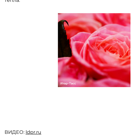
тепла.
ВИДЕО:
ldpr.ru