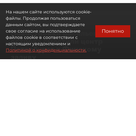
На нашем сайте используются cookie-
файлы. Продолжая пользоваться
данным сайтом, вы подтверждаете
Понятно
свое согласие на использование
Новостройки Васильевского
файлов cookie в соответствии с
острова сместили центр
настоящим уведомлением и
Петербурга к Финскому
Политикой о конфиденциальности.
заливу
07 августа 2026
01:04
256
Читайте нас в мессенджере Max
Артемий Анин
Все материалы автора
Автор фото:
Сергей Ермохин/"ДП"
Первичный рынок центра Петербурга