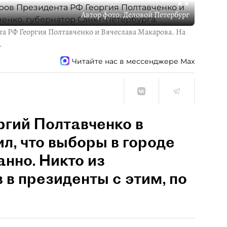
Автор фото:
Деловой Петербург
та РФ Георгия Полтавченко и Вячеслава Макарова. На
.
Читайте нас в мессенджере Max
ргий Полтавченко в
ил, что выборы в городе
нно. Никто из
 в президенты с этим, по