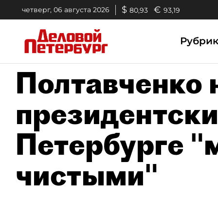
$
€
четверг, 06 августа 2026
80,93
93,19
Рубри
Полтавченко 
президентски
Петербурге "
чистыми"