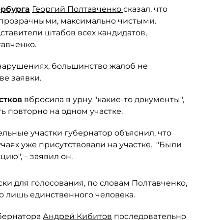
ербурга
Георгий Полтавченко
сказал, что
прозрачными, максимально чистыми.
дставители штабов всех кандидатов,
тавченко.
нарушениях, большинство жалоб не
ве заявки.
астков
вбросила в урну "какие-то документы",
ь повторно на одном участке.
ельные участки губернатор объяснил, что
учаях уже присутствовали на участке. "Были
ию", – заявил он.
ски для голосования, по словам Полтавченко,
ло лишь единственного человека.
убернатора
Андрей Кибитов
последовательно