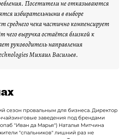
требления. Посетители не отказываются
вятся избирательными в выборе
т среднего чека частично компенсирует
ёт чего выручка остаётся близкой к
вает руководитель направления
echnologies Михаил Васильев.
нах
ий сезон провальным для бизнеса. Директор
анчайзинговые заведения под брендами
ропаб "Иван да Марья") Наталья Митчина
 жители "спальников" лишний раз не