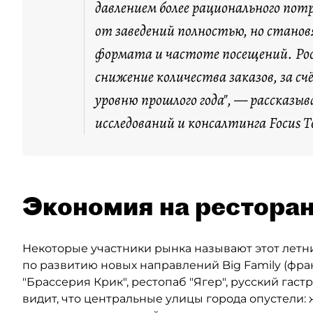
“
давлением более рационального по
от заведений полностью, но стано
формата и частоте посещений. Рос
снижение количества заказов, за сч
уровню прошлого года", — рассказы
исследований и консалтинга Focus T
Экономия на рестора
Некоторые участники рынка называют этот летн
по развитию новых направлений Big Family (фр
"Брассерия Крик", рестопаб "Ягер", русский гаст
видит, что центральные улицы города опустели: