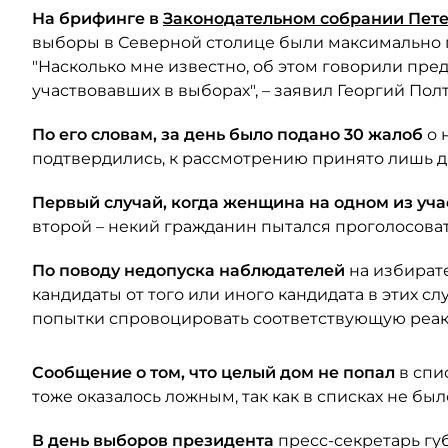
На брифинге в
Законодательном собрании Пет
выборы в Северной столице были максимально 
"Насколько мне известно, об этом говорили пре
участвовавших в выборах", – заявил Георгий Пол
По его словам, за день было подано 30 жалоб
о 
подтвердились, к рассмотрению принято лишь д
Первый случай, когда женщина на одном из уч
второй – некий гражданин пытался проголосоват
По поводу недопуска наблюдателей
на избират
кандидаты от того или иного кандидата в этих сл
попытки спровоцировать соответствующую реакц
Сообщение о том, что целый дом не попал
в спи
тоже оказалось ложным, так как в списках не бы
В день выборов президента
пресс-секретарь г