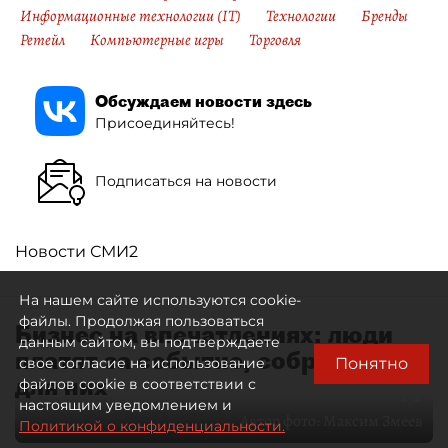
Информационные технологии (IT)
Технологии
Бренды
Ретейл
Компьютерные игры
Торговля
Обсуждаем новости здесь
Присоединяйтесь!
Подписаться на новости
Новости СМИ2
На нашем сайте используются cookie-
файлы. Продолжая пользоваться
Бизнес на впечатлениях: люди
данным сайтом, вы подтверждаете
платят за событие, собранное
Понятно
свое согласие на использование
для них
файлов cookie в соответствии с
настоящим уведомлением и
Автор фото:
Максим Змеев
Политикой о конфиденциальности.