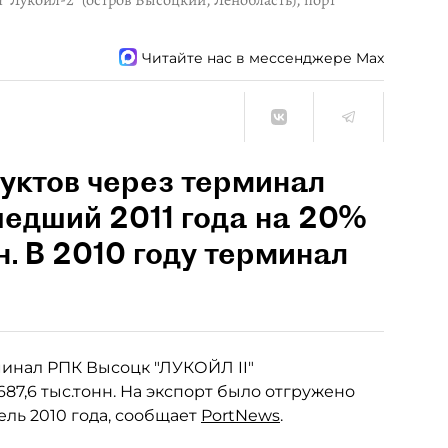
"Лукойл-2" (остров Высоцкий, Ленобласть), порт
Читайте нас в мессенджере Max
уктов через терминал
едший 2011 года на 20%
нн. В 2010 году терминал
инал РПК Высоцк "ЛУКОЙЛ II"
687,6 тыс.тонн. На экспорт было отгружено
ель 2010 года, сообщает
PortNews
.