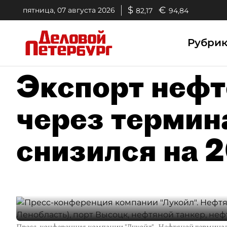
$
€
пятница, 07 августа 2026
82,17
94,84
Рубри
Экспорт нефт
через термин
снизился на 