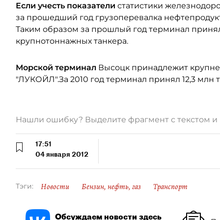
Если учесть показатели
статистики железнодоро
за прошедший год грузоперевалка нефтепродукто
Таким образом за прошлый год терминал принял
крупнотоннажных танкера.
Морской терминал
Высоцк принадлежит крупне
"ЛУКОЙЛ".За 2010 год терминал принял 12,3 млн то
Нашли ошибку? Выделите фрагмент с текстом 
17:51
04 января 2012
Новости
Бензин, нефть, газ
Транспорт
Тэги:
Обсуждаем новости здесь