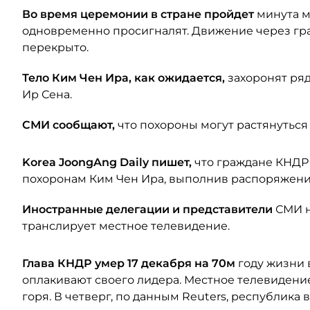
Во время церемонии в стране пройдет
минута м
одновременно просигналят. Движение через гр
перекрыто.
Тело Ким Чен Ира, как ожидается,
захоронят ряд
Ир Сена.
СМИ сообщают,
что похороны могут растянуться 
Korea JoongAng Daily пишет,
что граждане КНДР 
похоронам Ким Чен Ира, выполнив распоряжени
Иностранные делегации и представители
СМИ н
транслирует местное телевидение.
Глава КНДР умер 17 декабря на 70м
году жизни 
оплакивают своего лидера. Местное телевидени
горя. В четверг, по данным Reuters, республика 