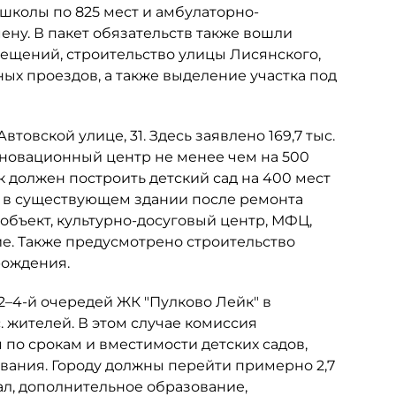
 школы по 825 мест и амбулаторно-
ну. В пакет обязательств также вошли
мещений, строительство улицы Лисянского,
х проездов, а также выделение участка под
товской улице, 31. Здесь заявлено 169,7 тыс.
инновационный центр не менее чем на 500
к должен построить детский сад на 400 мест
ь в существующем здании после ремонта
объект, культурно-досуговый центр, МФЦ,
е. Также предусмотрено строительство
рождения.
 2–4-й очередей ЖК "Пулково Лейк" в
. жителей. В этом случае комиссия
по срокам и вместимости детских садов,
ания. Городу должны перейти примерно 2,7
ал, дополнительное образование,