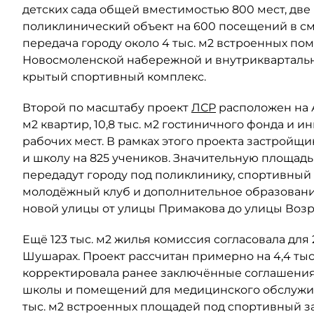
детских сада общей вместимостью 800 мест, две
поликлинический объект на 600 посещений в сме
передача городу около 4 тыс. м2 встроенных по
Новосмоленской набережной и внутриквартальны
крытый спортивный комплекс.
Второй по масштабу проект
ЛСР
расположен на Ав
м2 квартир, 10,8 тыс. м2 гостиничного фонда и 
рабочих мест. В рамках этого проекта застройщи
и школу на 825 учеников. Значительную площад
передадут городу под поликлинику, спортивный 
молодёжный клуб и дополнительное образовани
новой улицы от улицы Примакова до улицы Воз
Ещё 123 тыс. м2 жилья комиссия согласовала для
Шушарах. Проект рассчитан примерно на 4,4 тыс
корректировала ранее заключённые соглашения 
школы и помещений для медицинского обслужив
тыс. м2 встроенных площадей под спортивный з