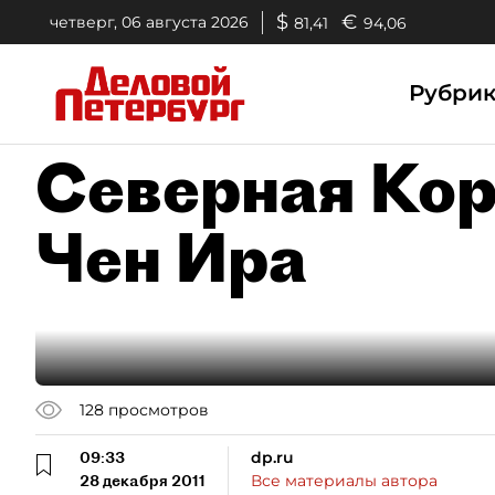
$
€
четверг, 06 августа 2026
81,41
94,06
Рубри
Северная Кор
Чен Ира
128
просмотров
09:33
dp.ru
28 декабря 2011
Все материалы автора