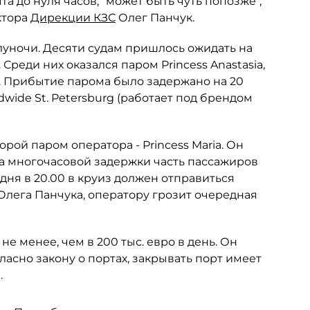
 до нуля часов, "может быть чуть попозже",
ктора
Дирекции КЗС
Олег Панчук.
олуночи. Десяти судам пришлось ожидать на
Среди них оказался паром Princess Anastasia,
у. Прибытие парома было задержано на 20
dwide St. Petersburg (работает под брендом
орой паром оператора - Princess Maria. Он
-за многочасовой задержки часть пассажиров
одня в 20.00 в круиз должен отправиться
з Олега Панчука, оператору грозит очередная
не менее, чем в 200 тыс. евро в день. Он
ласно закону о портах, закрывать порт имеет
.