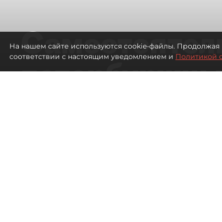
Самостоятел
На нашем сайте используются cookie-файлы. Продолжая 
соответствии с настоящим уведомлением и
Политикой 
петербуржцы
ездят в Турц
покупки туро
Петербуржцы стали чаще отдыхать в
341
просмотров
00:05
Дарья Дмитриева