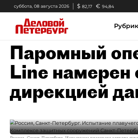
$
€
суббота, 08 августа 2026
82,17
94,84
Рубри
Паромный опе
Line намерен 
дирекцией д