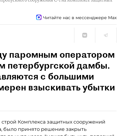
допропускного сооружения С-1 на Комплексе защитных
Читайте нас в мессенджере Max
ду паромным оператором
вом петербургской дамбы.
вляются с большими
мерен взыскивать убытки
 в строй Комплекса защитных сооружений
ба, было принято решение закрыть