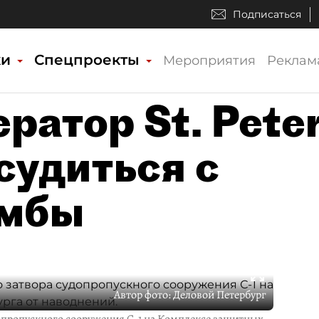
Подписаться
ки
Спецпроекты
Мероприятия
Реклам
ратор St. Pete
судиться с
амбы
Автор фото:
Деловой Петербург