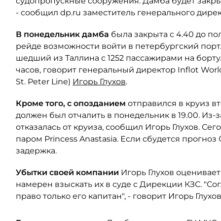
судопропускные сооружения. Дамба будет закрыта
- сообщил dp.ru заместитель генерального дире
В понедельник дамба
была закрыта с 4.40 до п
рейде возможности войти в петербургский порт. 
шедший из Таллина с 1252 пассажирами на борт
часов, говорит генеральный директор Inflot Worl
St. Peter Line)
Игорь Глухов
.
Кроме того, с опозданием
отправился в круиз вт
должен был отчалить в понедельник в 19.00. Из
отказалась от круиза, сообщил Игорь Глухов. Сег
паром Princess Anastasia. Если сбудется прогно
задержка.
Убытки своей компании
Игорь Глухов оценивает 
намерен взыскать их в суде с Дирекции КЗС. "Сог
право только его капитан", - говорит Игорь Глухов