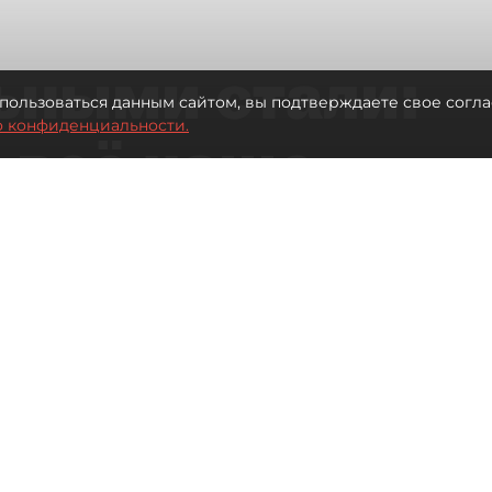
ьными стали:
пользоваться данным сайтом, вы подтверждаете свое согла
о конфиденциальности.
 всё чаще
ию без
в
 Турции без покупки туров
Читайте нас в мессенджере Max