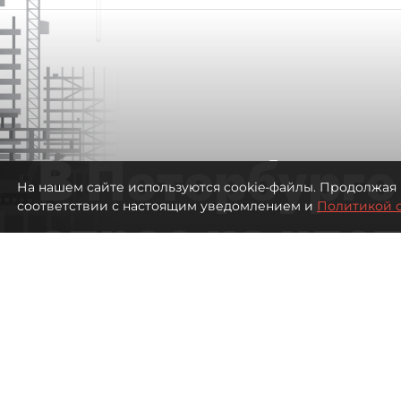
В Петербурге
На нашем сайте используются cookie-файлы. Продолжая 
соответствии с настоящим уведомлением и
Политикой 
спрос на ипо
высоким ста
811
просмотров
00:05
Евгений Петров