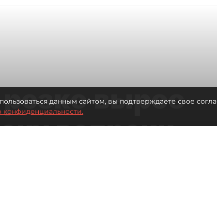
 резко вырос
пользоваться данным сайтом, вы подтверждаете свое согла
о конфиденциальности.
теку вопреки
вкам
Читайте нас в мессенджере Max