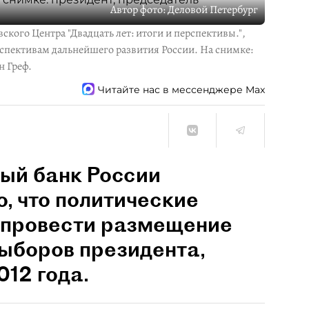
Автор фото:
Деловой Петербург
кого Центра "Двадцать лет: итоги и перспективы.",
спективам дальнейшего развития России. На снимке:
н Греф.
Читайте нас в мессенджере Max
ый банк России
, что политические
о провести размещение
выборов президента,
012 года.