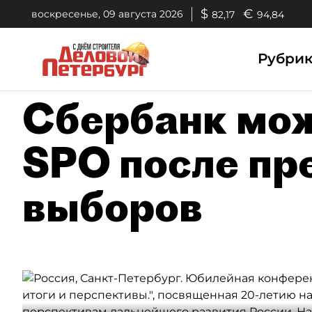
$
€
воскресенье, 09 августа 2026
82,17
94,84
Рубри
Сбербанк мож
SPO после пр
выборов