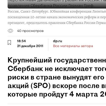
Россия, Санкт-Петербург. Юбилейная конференция Леонтьевс
посвященная 20-летию начала экономических реформ и пер
президент, председатель правления Сбербанка России Герма
40
просмотров
18:54
dp.ru
21 декабря 2011
Все материалы автора
Крупнейший государственн
Сбербанк не исключает того
риски в стране вынудят ег
акций (SPO) вскоре после 
которые пройдут 4 марта 2