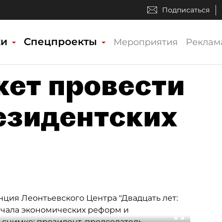
Подписаться
ки
Спецпроекты
Мероприятия
Реклам
ет провести
езидентских