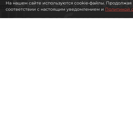
Самостоятел
На нашем сайте используются cookie-файлы. Продолжая 
соответствии с настоящим уведомлением и
Политикой 
петербуржцы
ездят в Турц
покупки туро
Петербуржцы стали чаще отдыхать в
847
просмотров
00:05
Дарья Дмитриева
08 августа 2026
Все материалы автора