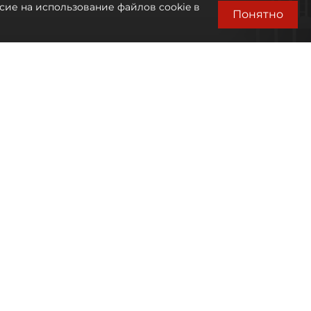
сие на использование файлов cookie в
Понятно
Автор фото:
Михаил Тихонов / "ДП"