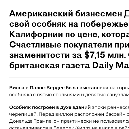
Американский бизнесмен Д
свой особняк на побережье 
Калифорнии по цене, котор
Счастливые покупатели пр
знаменитости за $7,15 млн.
британская газета Daily Mai
Вилла в Палос-Вердес была выставлена
на торги
особняка с пятью спальнями и девятью санузлами
Особняк построен в духе зданий
эпохи реннесс
черепицей. Перед виллой расположен бассейн с
Дональда Трампа, он практически не пользовалс
останавливался в Беверли-Хиллз на вилле в рай