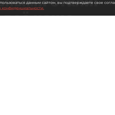
ьными стали:
пользоваться данным сайтом, вы подтверждаете свое согла
о конфиденциальности.
 всё чаще
ию без
в
 Турции без покупки туров
Читайте нас в мессенджере Max