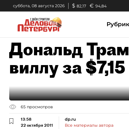
$
€
суббота, 08 августа 2026
82,17
94,84
Рубри
Дональд Трам
виллу за $7,15
65
просмотров
13:58
dp.ru
22 октября 2011
Все материалы автора