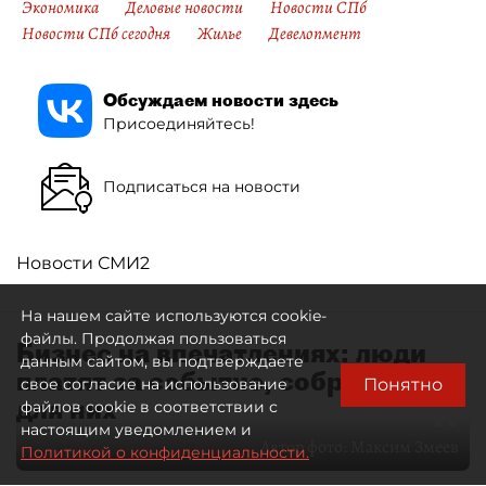
Экономика
Деловые новости
Новости СПб
Новости СПб сегодня
Жилье
Девелопмент
Обсуждаем новости здесь
Присоединяйтесь!
Подписаться на новости
Новости СМИ2
На нашем сайте используются cookie-
файлы. Продолжая пользоваться
Бизнес на впечатлениях: люди
данным сайтом, вы подтверждаете
платят за событие, собранное
Понятно
свое согласие на использование
для них
файлов cookie в соответствии с
настоящим уведомлением и
Автор фото:
Максим Змеев
Политикой о конфиденциальности.