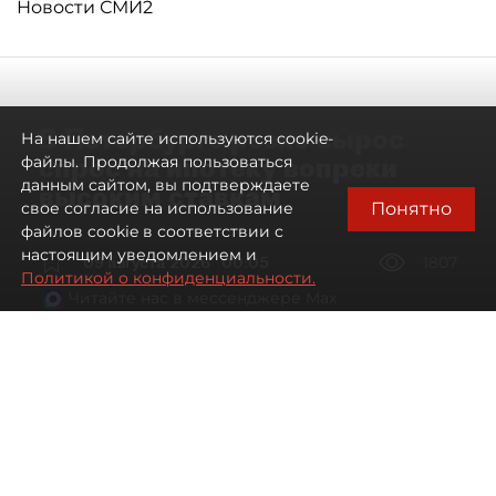
Новости СМИ2
В Петербурге резко вырос
На нашем сайте используются cookie-
спрос на ипотеку вопреки
файлы. Продолжая пользоваться
данным сайтом, вы подтверждаете
высоким ставкам
Понятно
свое согласие на использование
файлов cookie в соответствии с
настоящим уведомлением и
09 августа 2026
00:05
1807
Политикой о конфиденциальности.
Читайте нас в мессенджере Max
Евгений Петров
Все материалы автора
Автор фото:
Сергей Ермохин / "ДП"
Банки заметили рост спроса на