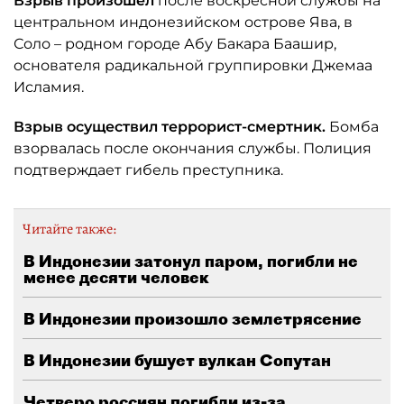
Взрыв произошел
после воскресной службы на
центральном индонезийском острове Ява, в
Соло – родном городе Абу Бакара Баашир,
основателя радикальной группировки Джемаа
Исламия.
Взрыв осуществил террорист-смертник.
Бомба
взорвалась после окончания службы. Полиция
подтверждает гибель преступника.
Читайте также:
В Индонезии затонул паром, погибли не
менее десяти человек
В Индонезии произошло землетрясение
В Индонезии бушует вулкан Сопутан
Четверо россиян погибли из-за