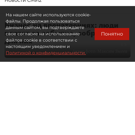
Новости СМИ2
На нашем сайте используются cookie-
файлы. Продолжая пользоваться
Бизнес на впечатлениях: люди
данным сайтом, вы подтверждаете
платят за событие, собранное
Понятно
свое согласие на использование
для них
файлов cookie в соответствии с
настоящим уведомлением и
Автор фото:
Максим Змеев
Политикой о конфиденциальности.
04 августа 2026
15:51
839
Читайте нас в мессенджере Max
dp.ru
Все материалы автора
Летний календарь событий
обогатился во многих регионах.
Сегмент сегодня привлекателен как
для культурных институтов, так и для