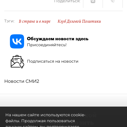
Поделиться:
В стране и в мире
Клуб Деловой Политики
Тэги:
Обсуждаем новости здесь
Присоединяйтесь!
Подписаться на новости
Новости СМИ2
Не метро единым: какой
На нашем сайте используются cookie-
транспорт будет возить
файлы. Продолжая пользоваться
данным сайтом, вы подтверждаете