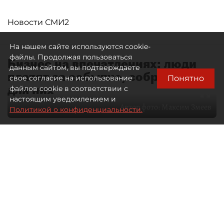
Новости СМИ2
На нашем сайте используются cookie-
файлы. Продолжая пользоваться
Бизнес на впечатлениях: люди
данным сайтом, вы подтверждаете
платят за событие, собранное
Понятно
свое согласие на использование
для них
файлов cookie в соответствии с
настоящим уведомлением и
Автор фото:
Максим Змеев
Политикой о конфиденциальности.
04 августа 2026
15:51
940
Читайте нас в мессенджере Max
dp.ru
Все материалы автора
Летний календарь событий
обогатился во многих регионах.