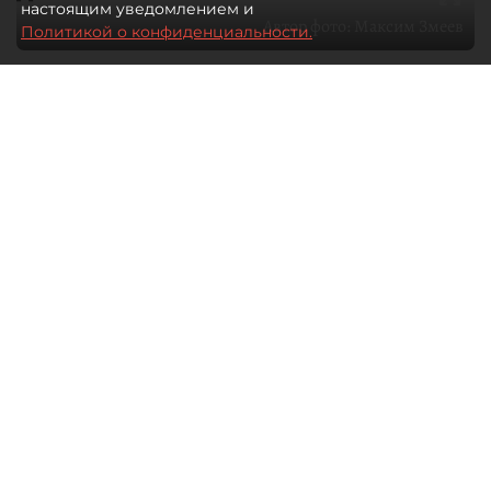
настоящим уведомлением и
Автор фото:
Максим Змеев
Политикой о конфиденциальности.
04 августа 2026
15:51
4132
Читайте нас в мессенджере Max
dp.ru
Все материалы автора
Летний календарь событий
обогатился во многих регионах.
Сегмент сегодня привлекателен как
для культурных институтов, так и для
бизнеса из "непрофильных" сфер.
Каким должен быть современный
фестиваль, чтобы оставаться
востребованным в условиях высокой
конкуренции, а также почему зритель
стал требовательнее и как