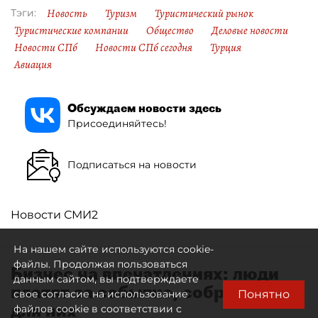
Новость
Туризм
Туристический рынок
Тэги:
Туристические компании
Общество
Деловые новости
Новости СПб
Новости СПб сегодня
Турция
Авиация
Обсуждаем новости здесь
Присоединяйтесь!
Подписаться на новости
Новости СМИ2
На нашем сайте используются cookie-
файлы. Продолжая пользоваться
Бизнес на впечатлениях: люди
данным сайтом, вы подтверждаете
платят за событие, собранное
Понятно
свое согласие на использование
для них
файлов cookie в соответствии с