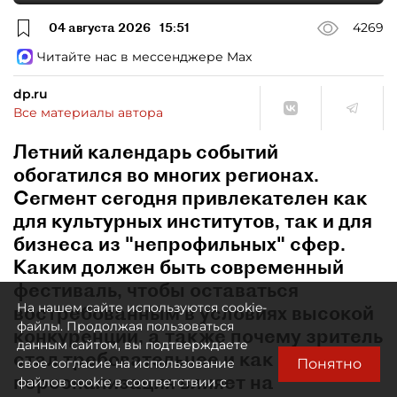
04 августа 2026
15:51
4269
Читайте нас в мессенджере Max
dp.ru
Все материалы автора
Летний календарь событий
обогатился во многих регионах.
Сегмент сегодня привлекателен как
для культурных институтов, так и для
бизнеса из "непрофильных" сфер.
Каким должен быть современный
фестиваль, чтобы оставаться
На нашем сайте используются cookie-
востребованным в условиях высокой
файлы. Продолжая пользоваться
конкуренции, а также почему зритель
данным сайтом, вы подтверждаете
стал требовательнее и как
Понятно
свое согласие на использование
персонализация влияет на
файлов cookie в соответствии с