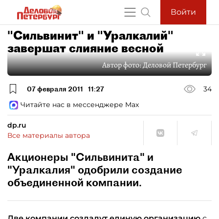
Войти
"Сильвинит" и "Уралкалий"
завершат слияние весной
Автор фото:
Деловой Петербург
07 февраля 2011
11:27
34
Читайте нас в мессенджере Max
dp.ru
Все материалы автора
Акционеры "Сильвинита" и
"Уралкалия" одобрили создание
объединенной компании.
Две компании создадут единую организацию
с