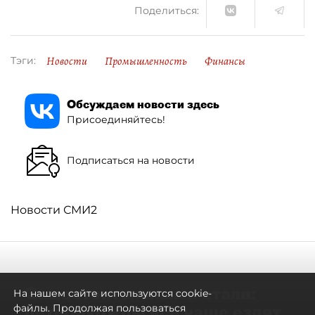
Поделиться:
Новости
Промышленность
Финансы
Тэги:
Обсуждаем новости здесь
Присоединяйтесь!
Подписаться на новости
Новости СМИ2
Самостоятельными стали:
На нашем сайте используются cookie-
петербуржцы всё чаще ездят
файлы. Продолжая пользоваться