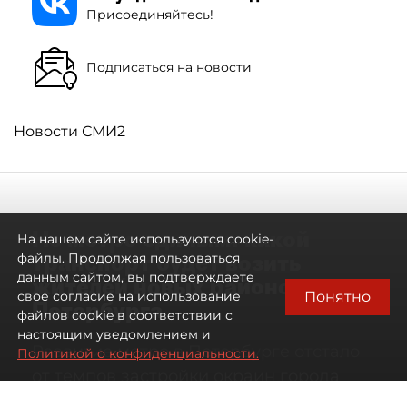
Присоединяйтесь!
Подписаться на новости
Новости СМИ2
Не метро единым: какой
На нашем сайте используются cookie-
транспорт будет возить
файлы. Продолжая пользоваться
данным сайтом, вы подтверждаете
жителей новых районов
Понятно
свое согласие на использование
Петербурга
файлов cookie в соответствии с
настоящим уведомлением и
Развитие метро в Петербурге отстало
Политикой о конфиденциальности.
от темпов застройки окраин города