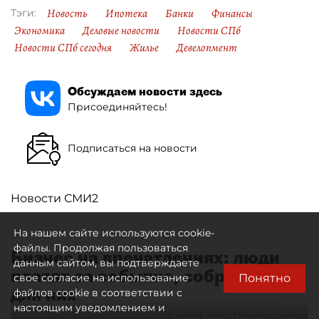
Новость
Ипотека
Банки
Финансы
Тэги:
Экономика
Деловые новости
Новости СПб
Новости СПб сегодня
Жилье
Девелопмент
Обсуждаем новости здесь
Присоединяйтесь!
Подписаться на новости
Новости СМИ2
На нашем сайте используются cookie-
файлы. Продолжая пользоваться
Бизнес на впечатлениях: люди
данным сайтом, вы подтверждаете
платят за событие, собранное
Понятно
свое согласие на использование
для них
файлов cookie в соответствии с
настоящим уведомлением и