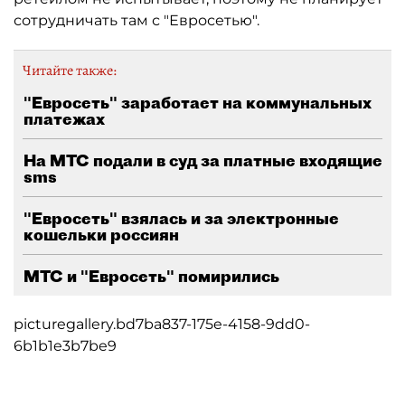
сотрудничать там с "Евросетью".
Читайте также:
"Евросеть" заработает на коммунальных
платежах
На МТС подали в суд за платные входящие
sms
"Евросеть" взялась и за электронные
кошельки россиян
МТС и "Евросеть" помирились
picturegallery.bd7ba837-175e-4158-9dd0-
6b1b1e3b7be9