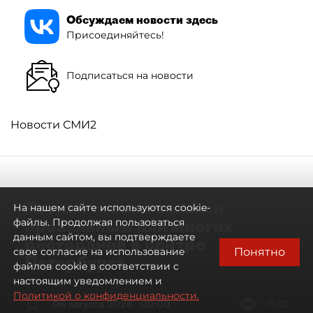
Обсуждаем новости здесь
Присоединяйтесь!
Подписаться на новости
Новости СМИ2
Летний сезон оказался
На нашем сайте используются cookie-
провальным для многих
файлы. Продолжая пользоваться
данным сайтом, вы подтверждаете
ресторанов в центре
Понятно
свое согласие на использование
Петербурга
файлов cookie в соответствии с
настоящим уведомлением и
Политикой о конфиденциальности.
06 августа 2026
00:00
1503