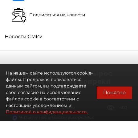
Подписаться на новости
Новости СМИ2
В Петербурге резко вырос
На нашем сайте используются cookie-
спрос на ипотеку вопреки
файлы. Продолжая пользоваться
данным сайтом, вы подтверждаете
высоким ставкам
Понятно
свое согласие на использование
файлов cookie в соответствии с
настоящим уведомлением и
09 августа 2026
00:05
403
Политикой о конфиденциальности.
Читайте нас в мессенджере Max
Евгений Петров
Все материалы автора