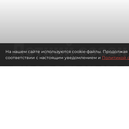
Летний сезон
На нашем сайте используются cookie-файлы. Продолжая 
соответствии с настоящим уведомлением и
Политикой 
провальным 
ресторанов в
Петербурга
508
просмотров