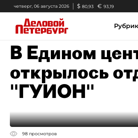
$
€
четверг, 06 августа 2026
80,93
93,19
Рубри
В Едином цен
открылось от
"ГУИОН"
98
просмотров