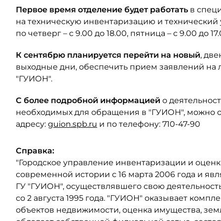
Первое время отделение будет работать
в спец
на техническую инвентаризацию и технический 
по четверг – с 9.00 до 18.00, пятница – с 9.00 до 
К сентябрю планируется перейти на новый
, дв
выходные дни, обеспечить прием заявлений на 
"ГУИОН".
С более подробной информацией
о деятельност
необходимых для обращения в "ГУИОН", можно о
адресу:
guion.spb.ru
и по телефону: 710-47-90
Справка:
"Городское управление инвентаризации и оценк
современной истории с 16 марта 2006 года и 
ГУ "ГУИОН", осуществлявшего свою деятельност
со 2 августа 1995 года. "ГУИОН" оказывает компл
объектов недвижимости, оценка имущества, зем