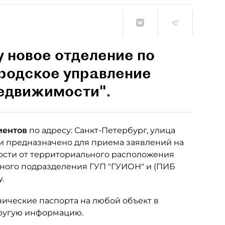
у новое отделение по
ородское управление
недвижимости".
ментов
по адресу: Санкт-Петербург, улица
е и предназначено для приема заявлений на
мости от территориального расположения
рного подразделения ГУП "ГУИОН" и (ПИБ
.
нические паспорта на любой объект в
другую информацию.