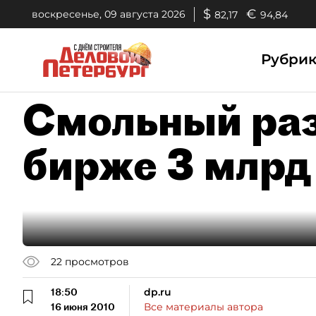
$
€
воскресенье, 09 августа 2026
82,17
94,84
Рубри
Смольный раз
бирже 3 млрд
22
просмотров
18:50
dp.ru
16 июня 2010
Все материалы автора