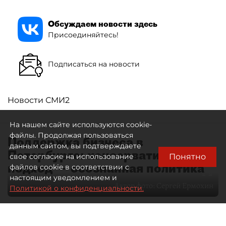
Обсуждаем новости здесь
Присоединяйтесь!
Подписаться на новости
Новости СМИ2
На нашем сайте используются cookie-
файлы. Продолжая пользоваться
Поддержка бизнеса в
данным сайтом, вы подтверждаете
Петербурге: консервативный
Понятно
свое согласие на использование
подход — осознанная политика
файлов cookie в соответствии с
настоящим уведомлением и
Автор фото:
Сергей Ермохин
Политикой о конфиденциальности.
27 мая 2026
12:34
3551