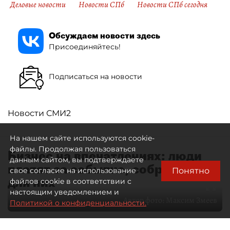
Деловые новости
Новости СПб
Новости СПб сегодня
Обсуждаем новости здесь
Присоединяйтесь!
Подписаться на новости
Новости СМИ2
На нашем сайте используются cookie-
файлы. Продолжая пользоваться
Бизнес на впечатлениях: люди
данным сайтом, вы подтверждаете
платят за событие, собранное
Понятно
свое согласие на использование
для них
файлов cookie в соответствии с
настоящим уведомлением и
Автор фото:
Максим Змеев
Политикой о конфиденциальности.
04 августа 2026
15:51
3102