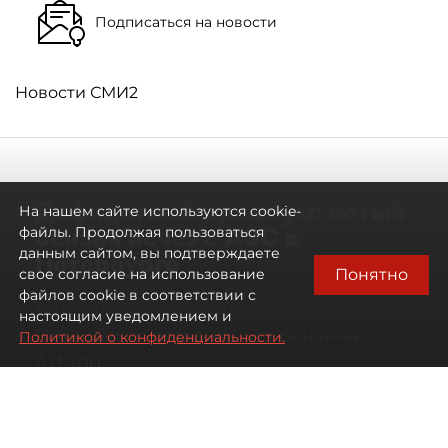
Подписаться на новости
Новости СМИ2
Дефицитный премиум: сотый
На нашем сайте используются cookie-
бензин исчез с АЗС в
файлы. Продолжая пользоваться
данным сайтом, вы подтверждаете
Петербурге
Понятно
свое согласие на использование
файлов cookie в соответствии с
Автозаправочные станции в
настоящим уведомлением и
Петербурге остались без бензина
Политикой о конфиденциальности.
АИ-100
07 августа 2026
00:01
951