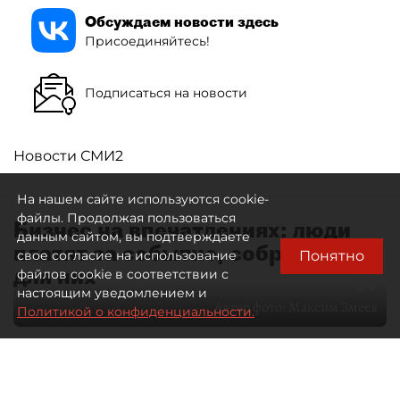
Обсуждаем новости здесь
Присоединяйтесь!
Подписаться на новости
Новости СМИ2
На нашем сайте используются cookie-
файлы. Продолжая пользоваться
Бизнес на впечатлениях: люди
данным сайтом, вы подтверждаете
платят за событие, собранное
Понятно
свое согласие на использование
для них
файлов cookie в соответствии с
настоящим уведомлением и
Автор фото:
Максим Змеев
Политикой о конфиденциальности.
04 августа 2026
15:51
4535
Читайте нас в мессенджере Max