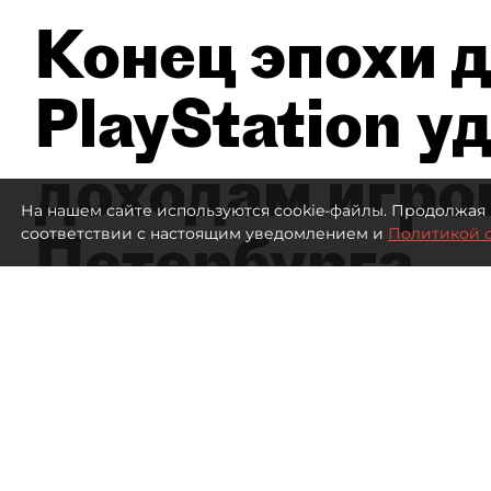
Конец эпохи д
PlayStation у
доходам игро
На нашем сайте используются cookie-файлы. Продолжая 
Петербурга
соответствии с настоящим уведомлением и
Политикой 
А
727
просмотров
00:00
Елизавета Цветкова
06 августа 2026
Все материалы автора