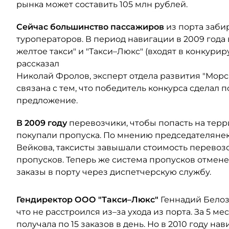
рынка может составить 105 млн рублей.
Сейчас большинство пассажиров
из порта заби
туроператоров. В период навигации в 2009 года
желтое такси" и "Такси–Люкс" (входят в конкурир
рассказал
Николай Фролов, эксперт отдела развития "Морс
связана с тем, что победитель конкурса сделал
предложение.
В 2009 году
перевозчики, чтобы попасть на терр
покупали пропуска. По мнению председателяне
Вейкова, таксисты завышали стоимость перевозо
пропусков. Теперь же система пропусков отмене
заказы в порту через диспетчерскую службу.
Гендиректор ООО "Такси–Люкс"
Геннадий Белоз
что не расстроился из–за ухода из порта. За 5 
получала по 15 заказов в день. Но в 2010 году нав