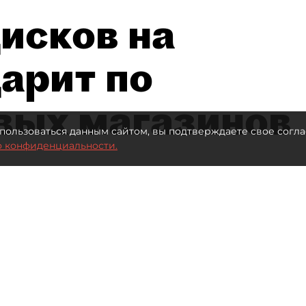
исков на
дарит по
вых магазинов
пользоваться данным сайтом, вы подтверждаете свое согла
о конфиденциальности.
втор фото:
Lutsenko_Oleksandr/Shutterstock/FOTODOM
Читайте нас в мессенджере Max