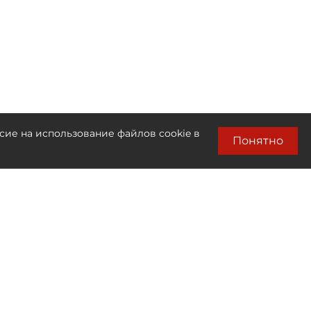
сие на использование файлов cookie в
Понятно
Лента новостей
Только бизнес новости
15:29
Особняки у метро "Петроградская"