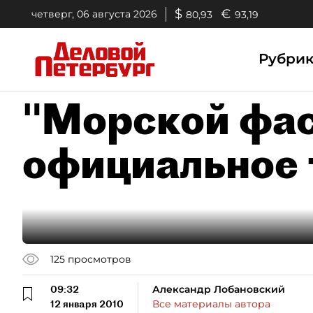
$
€
четверг, 06 августа 2026
80,93
93,19
Рубри
"Морской фас
официальное 
125
просмотров
09:32
Александр Лобановский
12 января 2010
Все материалы автора