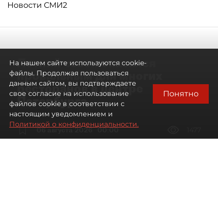
Новости СМИ2
Летний сезон оказался
На нашем сайте используются cookie-
провальным для многих
файлы. Продолжая пользоваться
данным сайтом, вы подтверждаете
ресторанов в центре
Понятно
свое согласие на использование
Петербурга
файлов cookie в соответствии с
настоящим уведомлением и
Политикой о конфиденциальности.
06 августа 2026
00:00
1477
Читайте нас в мессенджере Max
Дарья Дмитриева
Все материалы автора
Автор фото:
Мартьян Фролов / "ДП"